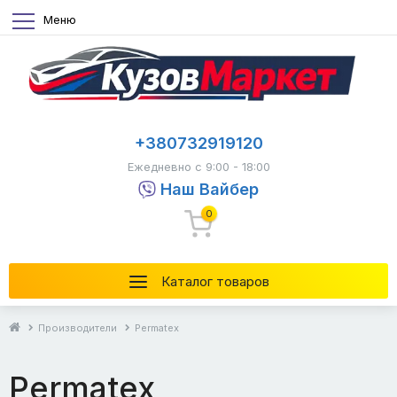
Меню
+380732919120
Ежедневно с 9:00 - 18:00
Наш Вайбер
0
Каталог товаров
Производители
Permatex
Permatex