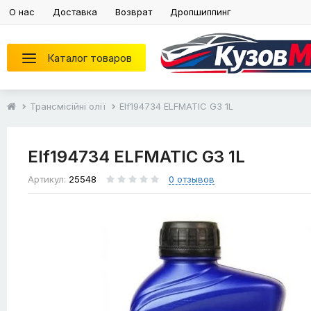
О нас
Доставка
Возврат
Дропшиппинг
Каталог товаров
Трансмісійні олії
Elf194734 ELFMATIC G3 1L
Elf194734 ELFMATIC G3 1L
Артикул:
25548
0 отзывов