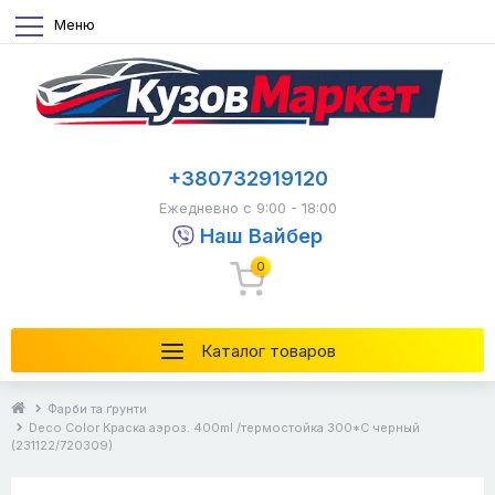
Меню
+380732919120
Ежедневно с 9:00 - 18:00
Наш Вайбер
0
Каталог товаров
Фарби та ґрунти
Deco Color Краска аэроз. 400ml /термостойка 300*С черный
(231122/720309)