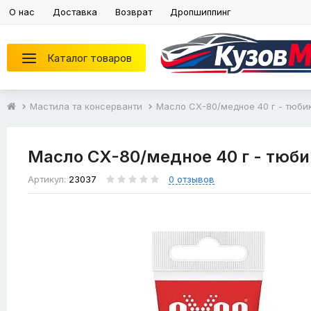
О нас
Доставка
Возврат
Дропшиппинг
Каталог товаров
Мастила та консерванти
Масло CX-80/медное 40 г - тюби
Масло CX-80/медное 40 г - тюб
Артикул:
23037
0 отзывов