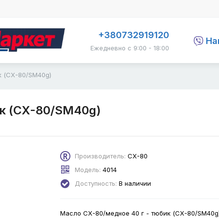
+380732919120
На
Ежедневно с 9:00 - 18:00
к (CX-80/SM40g)
ик (CX-80/SM40g)
Производитель:
CX-80
Модель:
4014
Доступность:
В наличии
Масло CX-80/медное 40 г - тюбик (CX-80/SM40g