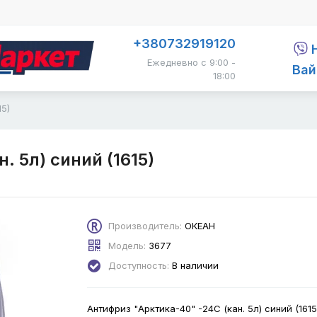
+380732919120
Ежедневно с 9:00 -
Вай
18:00
15)
. 5л) синий (1615)
Производитель:
ОКЕАН
Модель:
3677
Доступность:
В наличии
Антифриз "Арктика-40" -24С (кан. 5л) синий (1615