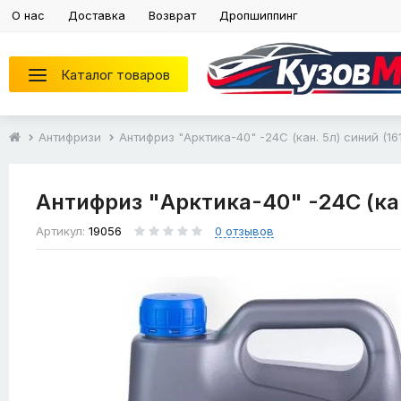
О нас
Доставка
Возврат
Дропшиппинг
Каталог товаров
Антифризи
Антифриз "Арктика-40" -24С (кан. 5л) синий (16
Антифриз "Арктика-40" -24С (кан
Артикул:
19056
0 отзывов