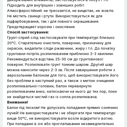
Підходить для внутрішніх і зовнішніх робіт.
Атмосферостійкий: не трескается, не вицвітає, не жовтіє.
Не містить свинця і ртути. Використовується як для
підфарбовування, так і для повного окрашивания.
Предотвращает корозію і окислення.
Спосіб застосування:
Грунт-спрей слід застосовувати при температурі близько
20°С. Cтарательно очистити, поверхню, призначену для
окраски, видалити сліди ржавчини, жиру і т.п. До початку
грунтовки потріть розпилювачем приблизно 2-3 хвилини.
Рекомендується відстань 25-30 см до грунтовкової
поверхні. Розпилювати грунт тонким шаром. Другий шар
можна наносити через 2-3 хв. Після завершення роботи з
аерозольним балоном для того, щоб використовувати його
без проблем в наступний раз, а також з метою очищення
розпилювальної головки, балон перевернути
розпилювачем вниз, натискаючи на нього до тих пор, поки
не знайдеться чистий газ із сопла розпилювача.
Внимание!
Балон під тиском! Не допускать попадання прямих сонячних
лучей! Не використовувати і не зберігати при температурі
вище 50°С, не використовувати возле відкритого вогню.
При попаданні в очі або проглатывании незамедлительно