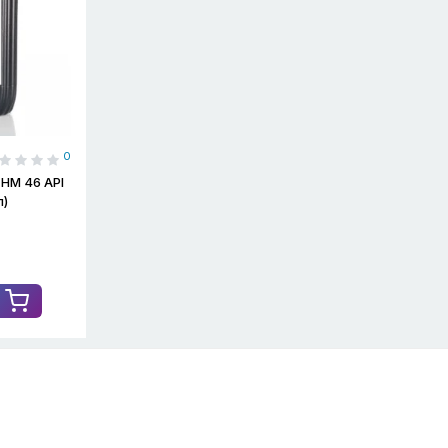
0
HM 46 API
л)