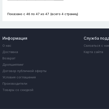
Показано с 46 по 47 из 47 (всего 4 страниц)
Информация
Служба под
О нас
Связаться с на
Доставка
Карта сайта
Возврат
Дропшиппинг
Договор публичной оферты
Условия соглашения
Производители
Товары со скидкой