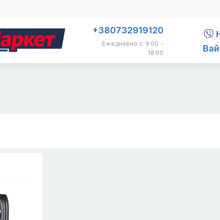
+380732919120
Ежедневно с 9:00 -
Вай
18:00