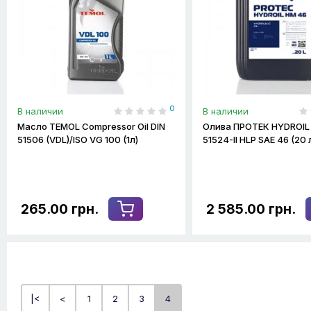
0
В наличии
В наличии
Масло TEMOL Compressor Oil DIN
Олива ПРОТЕК HYDROIL 
51506 (VDL)/ISO VG 100 (1л)
51524-II HLP SAE 46 (20 
265.00 грн.
2 585.00 грн.
|<
<
1
2
3
4