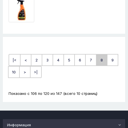
|<
<
2
3
4
5
6
7
8
9
10
>
>|
Показано с 106 по 120 из 147 (всего 10 страниц)
Информация