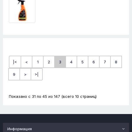
|<
<
1
2
3
4
5
6
7
8
9
>
>|
Показано с 31 по 45 из 147 (всего 10 страниц)
Информация