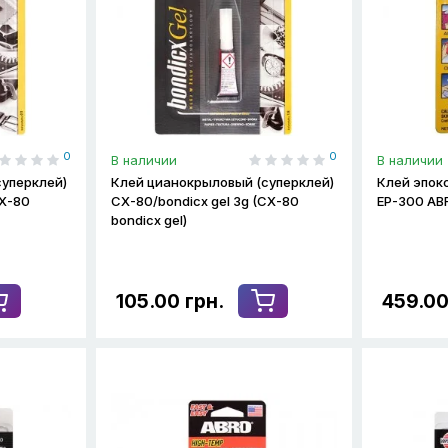
0
0
В наличии
В наличии
уперклей)
Клей цианокрыловый (суперклей)
Клей эпок
CX-80
CX-80/bondicx gel 3g (CX-80
ЕР-300 AB
bondicx gel)
105.00 грн.
459.00