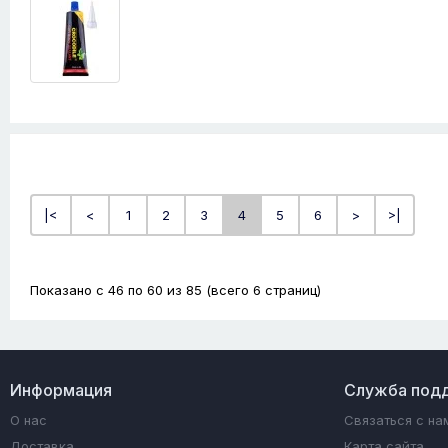
|<
<
1
2
3
4
5
6
>
>|
Показано с 46 по 60 из 85 (всего 6 страниц)
Информация
Служба под
О нас
Связаться с на
Доставка
Карта сайта